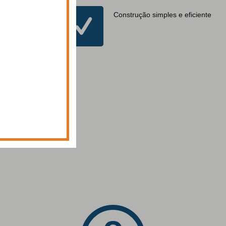
cil e rápida
Construção simples e eficiente
dependendo do
amento)